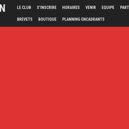
ON
LE CLUB
S’INSCRIRE
HORAIRES
VENIR
EQUIPE
PART
BREVETS
BOUTIQUE
PLANNING ENCADRANTS