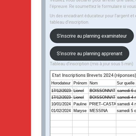
Veuillez vous déclarer pour arrêter une date
l’épreuve. Re soumettez le formulaire si vous
Un des encadrant éducateur pour l’argent et e
tableau d’inscription.
S’inscrire au planning examinateur
S’inscrire au planning apprenant
Tableau d’inscription (mis à jour sous 5 min)