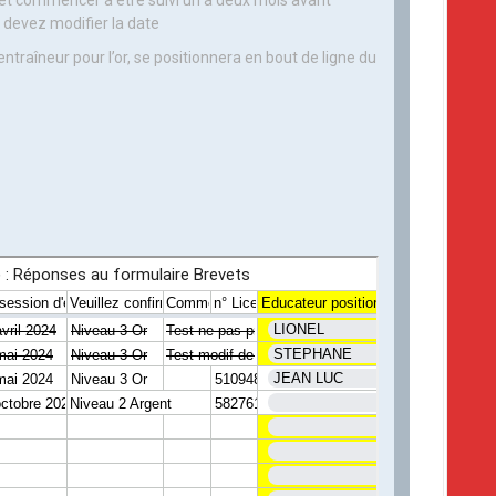
, et commencer à être suivi un à deux mois avant
 devez modifier la date
ntraîneur pour l’or, se positionnera en bout de ligne du