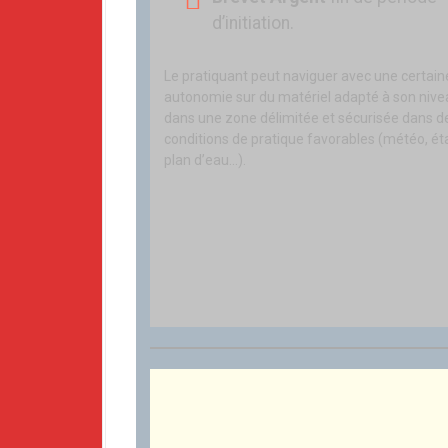
d’initiation.
Le pratiquant peut naviguer avec une certain
autonomie sur du matériel adapté à son nive
dans une zone délimitée et sécurisée dans d
conditions de pratique favorables (météo, ét
plan d’eau…).