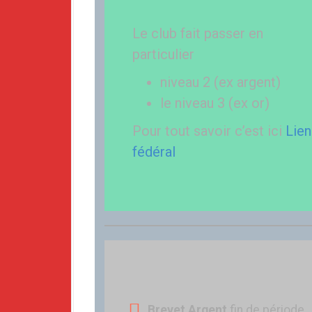
Le club fait passer en
particulier
niveau 2 (ex argent)
le niveau 3 (ex or)
Pour tout savoir c’est ici
Lien
fédéral
Brevet Argent
fin de période