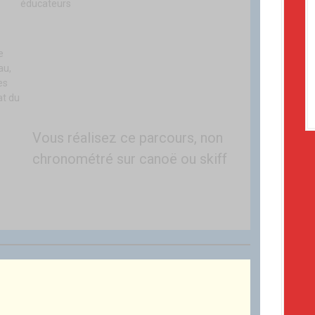
éducateurs
e
au,
es
at du
Vous réalisez ce parcours, non
chronométré sur canoë ou skiff