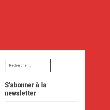
R
e
c
h
e
S’abonner à la
r
newsletter
c
h
e
p