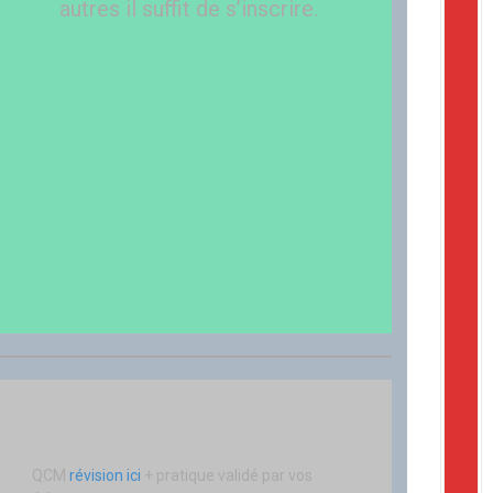
autres il suffit de s’inscrire.
QCM
révision ici
+ pratique validé par vos