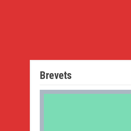
a
l
Brevets