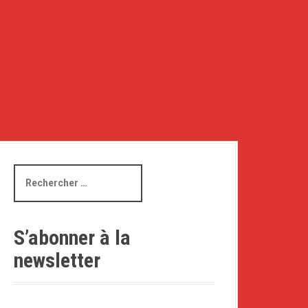
R
e
c
h
e
S’abonner à la
r
newsletter
c
h
e
p