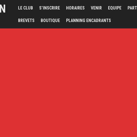
ON
LE CLUB
S’INSCRIRE
HORAIRES
VENIR
EQUIPE
PART
BREVETS
BOUTIQUE
PLANNING ENCADRANTS