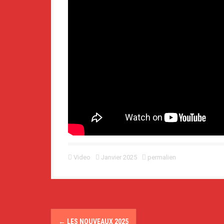
Video
Janvier 2025
permalien
N
←
LES NOUVEAUX 2025