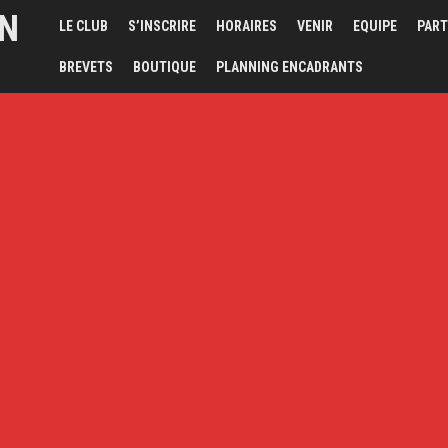
ON
LE CLUB
S’INSCRIRE
HORAIRES
VENIR
EQUIPE
PART
BREVETS
BOUTIQUE
PLANNING ENCADRANTS