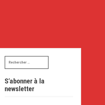
R
e
c
h
e
S’abonner à la
r
newsletter
c
h
e
p