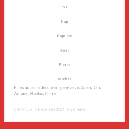
Eva
Naji
Baptiste
Isaac
Pierre
Michel
Et les autres à decouvrir : geneviève, Gabin, Dan,
Antoine, Nicolas, Pierre…
Info club
Décembre 2024
permalien