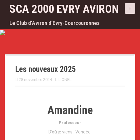
A
SCA 2000 EVRY AVIRON
l
l
Le Club d'Aviron d'Evry-Courcouronnes
e
r
a
u
c
o
n
Les nouveaux 2025
t
e
28 novembre 2024
LIONEL
n
u
p
r
Amandine
i
n
c
Professeur
i
D’où je viens : Vendée
p