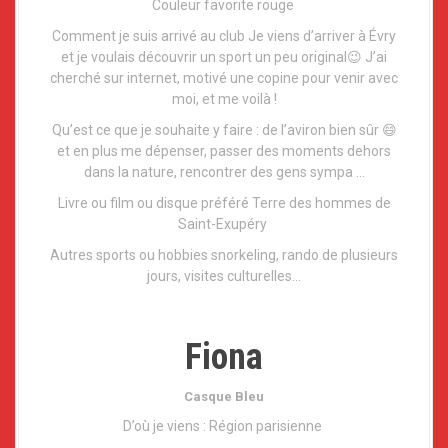
a
Couleur favorite rouge
l
Comment je suis arrivé au club Je viens d’arriver à Évry
et je voulais découvrir un sport un peu original😉 J’ai
cherché sur internet, motivé une copine pour venir avec
moi, et me voilà !
Qu’est ce que je souhaite y faire : de l’aviron bien sûr 😄
et en plus me dépenser, passer des moments dehors
dans la nature, rencontrer des gens sympa …
Livre ou film ou disque préféré Terre des hommes de
Saint-Exupéry
Autres sports ou hobbies snorkeling, rando de plusieurs
jours, visites culturelles…
Fiona
Casque Bleu
D’où je viens : Région parisienne